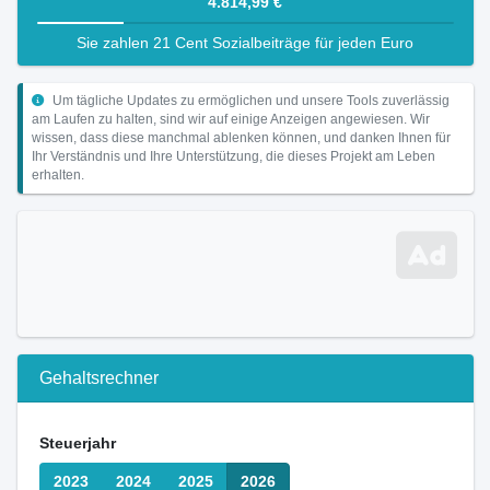
4.814,99 €
Sie zahlen 21 Cent Sozialbeiträge für jeden Euro
Um tägliche Updates zu ermöglichen und unsere Tools zuverlässig
am Laufen zu halten, sind wir auf einige Anzeigen angewiesen. Wir
wissen, dass diese manchmal ablenken können, und danken Ihnen für
Ihr Verständnis und Ihre Unterstützung, die dieses Projekt am Leben
erhalten.
Gehaltsrechner
Steuerjahr
2023
2024
2025
2026