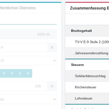
ffentlichen Dienstes
Zusammenfassung E
Bruttogehalt
TV-V E-9 Stufe 2 (10
Jahressonderzahlung
Steuern
3
4
5
6
Solidaritätszuschlag
%
Kirchensteuer
Lohnsteuer