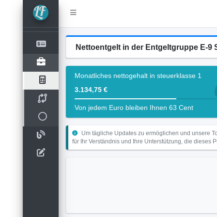
Nettoentgelt in der Entgeltgruppe E-9 
Monatliches nettogehalt in steuerklasse 1
3.134,75 €
Von jedem Euro bleiben Ihnen 63 Cent
Um tägliche Updates zu ermöglichen und unsere Too
für Ihr Verständnis und Ihre Unterstützung, die dieses 