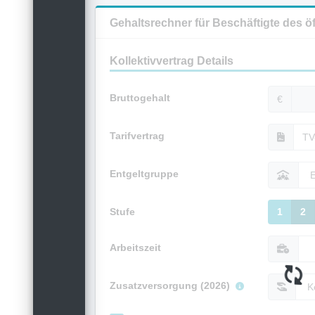
Gehaltsrechner für Beschäftigte des ö
Kollektivvertrag Details
Bruttogehalt
€
Tarifvertrag
Entgeltgruppe
Stufe
1
2
Arbeitszeit
Zusatzversorgung (2026)