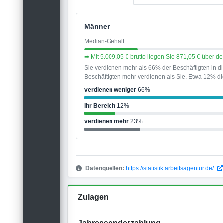
Männer
Median-Gehalt
➡ Mit 5.009,05 € brutto liegen Sie 871,05 € über 
Sie verdienen mehr als 66% der Beschäftigten in 
Beschäftigten mehr verdienen als Sie. Etwa 12% die
verdienen weniger
66%
Ihr Bereich
12%
verdienen mehr
23%
Datenquellen:
https://statistik.arbeitsagentur.de/
Zulagen
Jahressonderzahlung