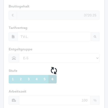
Bruttogehalt
€
Tarifvertrag
Entgeltgruppe
Stufe
1
2
3
4
5
6
Arbeitszeit
%