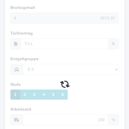
Bruttogehalt
€
Tarifvertrag
Entgeltgruppe
Stufe
1
2
3
4
5
6
Arbeitszeit
%