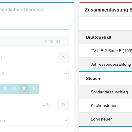
ffentlichen Dienstes
Zusammenfassung E
Bruttogehalt
TV-L E-2 Stufe 5 (10
Jahressonderzahlung
Steuern
3
4
5
6
Solidaritätszuschlag
%
Kirchensteuer
Lohnsteuer