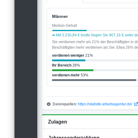
Männer
Median-Gehalt
➡ Mit 3.230,84 € brutto liegen Sie 907,16 € unter
Sie verdienen mehr als 21% der Beschäftigten in 
Beschäftigten mehr verdienen als Sie. Etwa 26% die
verdienen weniger
21%
Ihr Bereich
26%
verdienen mehr
53%
Datenquellen:
https://statistik.arbeitsagentur.de/
Zulagen
Jahressonderzahlung