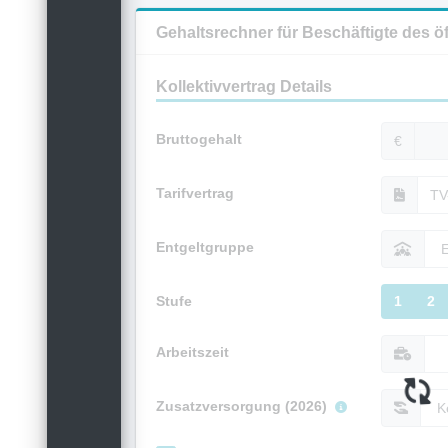
Gehaltsrechner für Beschäftigte des ö
Kollektivvertrag Details
Bruttogehalt
€
Tarifvertrag
Entgeltgruppe
Stufe
1
2
Arbeitszeit
Zusatzversorgung (2026)