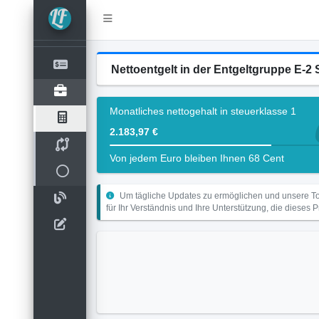
Nettoentgelt in der Entgeltgruppe E-2 S
Monatliches nettogehalt in steuerklasse 1
2.183,97 €
Von jedem Euro bleiben Ihnen 68 Cent
Um tägliche Updates zu ermöglichen und unsere Too
für Ihr Verständnis und Ihre Unterstützung, die dieses 