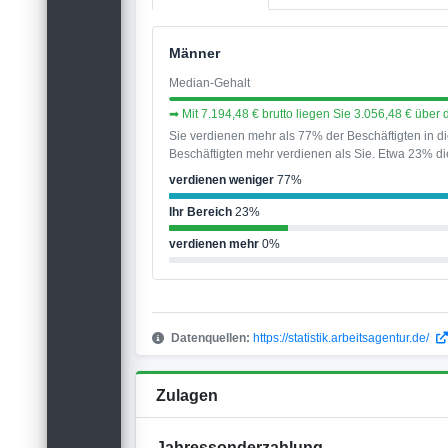
Männer
Median-Gehalt
➡ Mit 7.194,48 € brutto liegen Sie 3.056,48 € übe
Sie verdienen mehr als 77% der Beschäftigten in 
Beschäftigten mehr verdienen als Sie. Etwa 23% die
verdienen weniger
77%
Ihr Bereich
23%
verdienen mehr
0%
Datenquellen:
https://statistik.arbeitsagentur.de/
Zulagen
Jahressonderzahlung