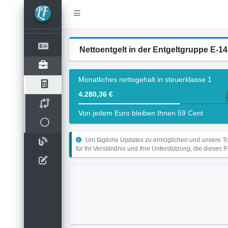
Nettoentgelt in der Entgeltgruppe E-14 
Monatliches nettogehalt in steuerklasse 1
4.280,36 €
Von jedem Euro bleiben Ihnen 59 Cent
Um tägliche Updates zu ermöglichen und unsere Too
für Ihr Verständnis und Ihre Unterstützung, die dieses 