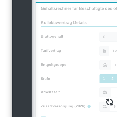
Gehaltsrechner für Beschäftigte des ö
Kollektivvertrag Details
Bruttogehalt
€
Tarifvertrag
Entgeltgruppe
Stufe
1
2
Arbeitszeit
Zusatzversorgung (2026)