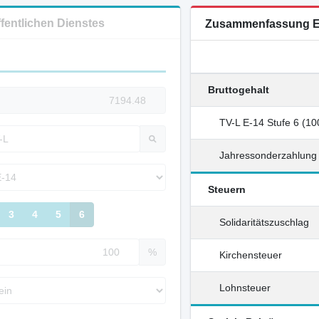
ffentlichen Dienstes
Zusammenfassung E
Bruttogehalt
TV-L E-14 Stufe 6 (1
Jahressonderzahlung
Steuern
3
4
5
6
Solidaritätszuschlag
%
Kirchensteuer
Lohnsteuer