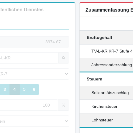
ffentlichen Dienstes
Zusammenfassung E
Bruttogehalt
TV-L-KR KR-7 Stufe 
Jahressonderzahlung
Steuern
3
4
5
6
Solidaritätszuschlag
%
Kirchensteuer
Lohnsteuer