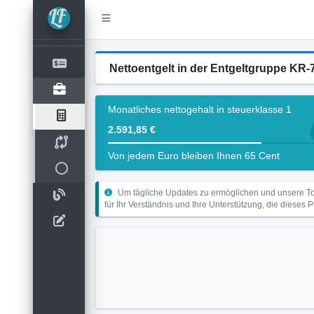
Nettoentgelt in der Entgeltgruppe KR-7 
Monatliches nettogehalt in steuerklasse 1
2.591,85 €
Von jedem Euro bleiben Ihnen 65 Cent
Um tägliche Updates zu ermöglichen und unsere Too
für Ihr Verständnis und Ihre Unterstützung, die dieses 