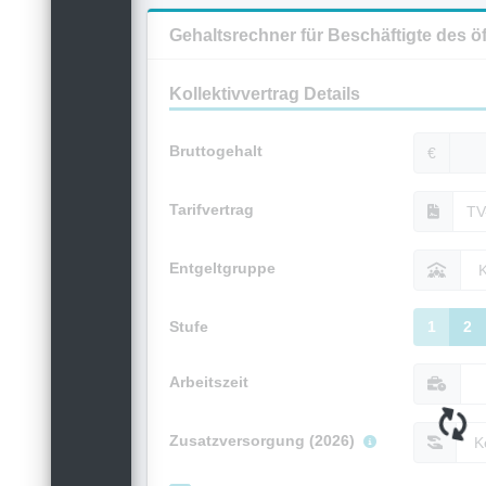
Gehaltsrechner für Beschäftigte des ö
Kollektivvertrag Details
Bruttogehalt
€
Tarifvertrag
Entgeltgruppe
Stufe
1
2
Arbeitszeit
Zusatzversorgung (2026)