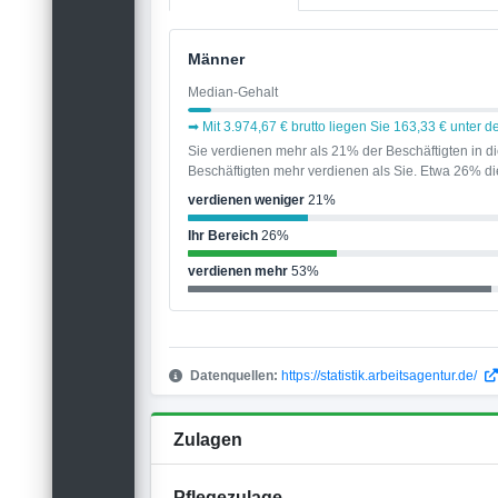
Männer
Median-Gehalt
➡ Mit 3.974,67 € brutto liegen Sie 163,33 € unter
Sie verdienen mehr als 21% der Beschäftigten in 
Beschäftigten mehr verdienen als Sie. Etwa 26% die
verdienen weniger
21%
Ihr Bereich
26%
verdienen mehr
53%
Datenquellen:
https://statistik.arbeitsagentur.de/
Zulagen
Pflegezulage