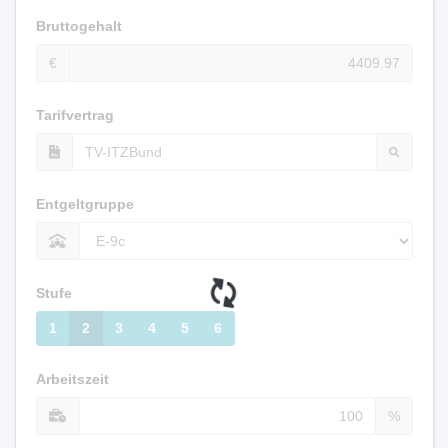
Bruttogehalt
€
Tarifvertrag
Entgeltgruppe
Stufe
1
2
3
4
5
6
Arbeitszeit
%