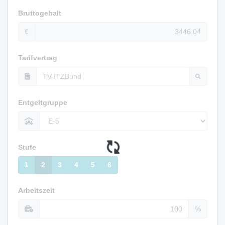
Bruttogehalt
€
Tarifvertrag
Entgeltgruppe
Stufe
1
2
3
4
5
6
Arbeitszeit
%