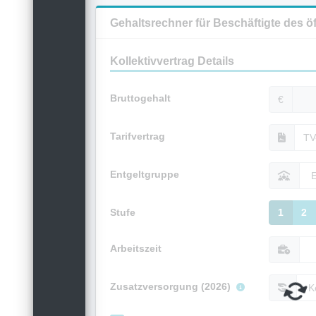
Gehaltsrechner für Beschäftigte des ö
Kollektivvertrag Details
Bruttogehalt
€
Tarifvertrag
Entgeltgruppe
Stufe
1
2
Arbeitszeit
Zusatzversorgung (2026)