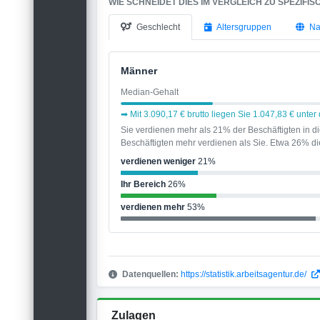
WIE SCHNEIDET DIES IM VERGLEICH ZU SPEZIFI
Geschlecht
Altersgruppen
Na
Männer
Median-Gehalt
➡ Mit 3.090,17 € brutto liegen Sie 1.047,83 € unt
Sie verdienen mehr als 21% der Beschäftigten in 
Beschäftigten mehr verdienen als Sie. Etwa 26% die
verdienen weniger
21%
Ihr Bereich
26%
verdienen mehr
53%
Datenquellen:
https://statistik.arbeitsagentur.de/
Zulagen