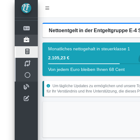
Nettoentgelt in der Entgeltgruppe E-4 
Monatliches nettogehalt in steuerklasse 1
2.105,23 €
Von jedem Euro bleiben Ihnen 68 Cent
Um tägliche Updates zu ermöglichen und unsere Too
für Ihr Verständnis und Ihre Unterstützung, die dieses 