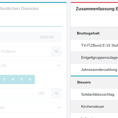
ffentlichen Dienstes
Zusammenfassung E
Bruttogehalt
TV-ITZBund E-15 Stu
Entgeltgruppenzulag
Jahressonderzahlung
3
4
5
6
Steuern
%
Solidaritätszuschlag
Kirchensteuer