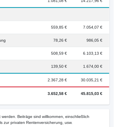
1.081,08 €
14.217,96 €
559,85 €
7.054,07 €
rung
78,26 €
986,05 €
508,59 €
6.103,13 €
139,50 €
1.674,00 €
2.367,28 €
30.035,21 €
3.652,58 €
45.815,03 €
 werden. Beiträge sind willkommen, einschließlich
s zur privaten Rentenversicherung, usw.