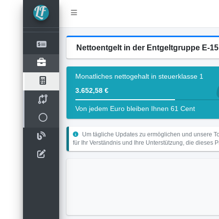
Nettoentgelt in der Entgeltgruppe E-1
Monatliches nettogehalt in steuerklasse 1
3.652,58 €
Von jedem Euro bleiben Ihnen 61 Cent
Um tägliche Updates zu ermöglichen und unsere Too
für Ihr Verständnis und Ihre Unterstützung, die dieses 