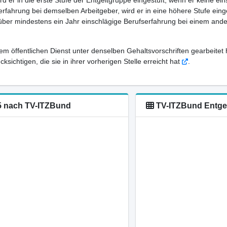
ird er in die erste Stufe der Entgeltgruppe eingestuft, wenn er keine e
rfahrung bei demselben Arbeitgeber, wird er in eine höhere Stufe eing
 über mindestens ein Jahr einschlägige Berufserfahrung bei einem ande
em öffentlichen Dienst unter denselben Gehaltsvorschriften gearbeitet 
sichtigen, die sie in ihrer vorherigen Stelle erreicht hat
.
15 nach TV-ITZBund
TV-ITZBund Entgelt