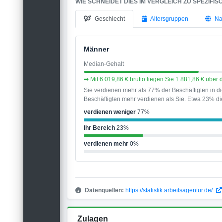
WIE SCHNEIDET DIES IM VERGLEICH ZU SPEZIFI
Geschlecht
Altersgruppen
Na
Männer
Median-Gehalt
➡ Mit 6.019,86 € brutto liegen Sie 1.881,86 € übe
Sie verdienen mehr als 77% der Beschäftigten in 
Beschäftigten mehr verdienen als Sie. Etwa 23% die
verdienen weniger
77%
Ihr Bereich
23%
verdienen mehr
0%
Datenquellen:
https://statistik.arbeitsagentur.de/
Zulagen