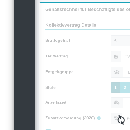
Gehaltsrechner für Beschäftigte des ö
Kollektivvertrag Details
Bruttogehalt
€
Tarifvertrag
Entgeltgruppe
Stufe
1
2
Arbeitszeit
Zusatzversorgung (2026)