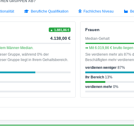
SCHEN GRUPPEN AB?
tionalität
Berufliche Qualifikation
Fachliches Niveau
Be
Frauen
▲ 1.881,86 €
4.138,00 €
Median-Gehalt
r dem Männer-Median.
➡ Mit 6.019,86 € brutto lieg
dieser Gruppe, während 0% der
Sie verdienen mehr als 87% d
ser Gruppe liegt in Ihrem Gehaltsbereich.
Beschäftigten mehr verdienen 
verdienen weniger
87%
Ihr Bereich
13%
verdienen mehr
0%