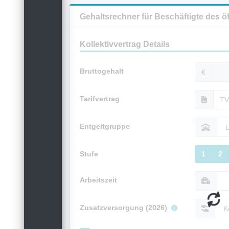
Gehaltsrechner für Beschäftigte des ö
Kollektivvertrag Details
Bruttogehalt
€
Tarifvertrag
Entgeltgruppe
Stufe
1
2
Arbeitszeit
Zusatzversorgung (2026)