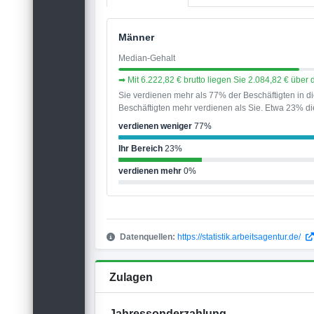
Männer
Median-Gehalt
➡ Mit 6.222,82 € brutto liegen Sie 2.084,82 € übe
Sie verdienen mehr als 77% der Beschäftigten in 
Beschäftigten mehr verdienen als Sie. Etwa 23% die
verdienen weniger
77%
Ihr Bereich
23%
verdienen mehr
0%
Datenquellen:
https://statistik.arbeitsagentur.de/
Zulagen
Jahressonderzahlung