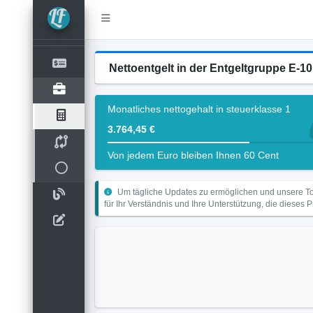
Nettoentgelt in der Entgeltgruppe E-10 
Monatliches nettogehalt in steuerklasse 1
3.764,45 €
Von jedem Euro bleiben Ihnen 60 Cent
Um tägliche Updates zu ermöglichen und unsere Too
für Ihr Verständnis und Ihre Unterstützung, die dieses 