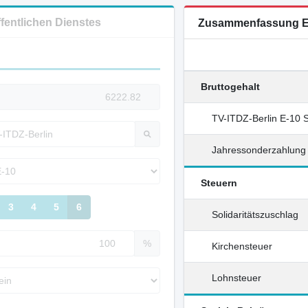
ffentlichen Dienstes
Zusammenfassung E
Bruttogehalt
TV-ITDZ-Berlin E-10 
Jahressonderzahlung
Steuern
3
4
5
6
Solidaritätszuschlag
%
Kirchensteuer
Lohnsteuer