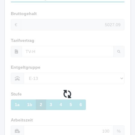
Bruttogehalt
€
Tarifvertrag
Entgeltgruppe
Stufe
1a
1b
2
3
4
5
6
Arbeitszeit
%