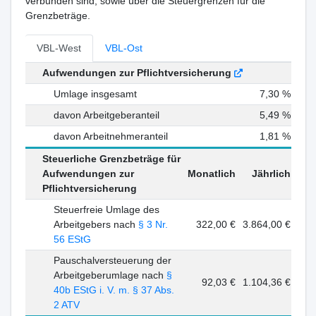
verbunden sind, sowie über die Steuergrenzen für die
Grenzbeträge.
VBL-West
VBL-Ost
Aufwendungen zur Pflichtversicherung
Umlage insgesamt
7,30 %
davon Arbeitgeberanteil
5,49 %
davon Arbeitnehmeranteil
1,81 %
Steuerliche Grenzbeträge für
Aufwendungen zur
Monatlich
Jährlich
Pflichtversicherung
Steuerfreie Umlage des
Arbeitgebers nach
§ 3 Nr.
322,00 €
3.864,00 €
56 EStG
Pauschalversteuerung der
Arbeitgeberumlage nach
§
92,03 €
1.104,36 €
40b EStG i. V. m. § 37 Abs.
2 ATV