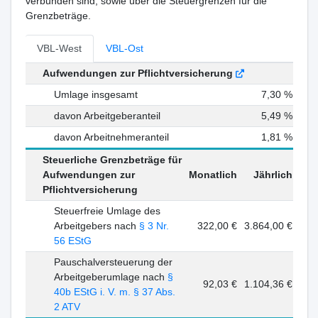
verbunden sind, sowie über die Steuergrenzen für die
Grenzbeträge.
VBL-West
VBL-Ost
Aufwendungen zur Pflichtversicherung
Umlage insgesamt
7,30 %
davon Arbeitgeberanteil
5,49 %
davon Arbeitnehmeranteil
1,81 %
Steuerliche Grenzbeträge für
Aufwendungen zur
Monatlich
Jährlich
Pflichtversicherung
Steuerfreie Umlage des
Arbeitgebers nach
§ 3 Nr.
322,00 €
3.864,00 €
56 EStG
Pauschalversteuerung der
Arbeitgeberumlage nach
§
92,03 €
1.104,36 €
40b EStG i. V. m. § 37 Abs.
2 ATV