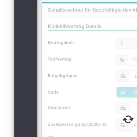
Gehaltsrechner für Beschäftigte des ö
Kollektivvertrag Details
Bruttogehalt
€
Tarifvertrag
Entgeltgruppe
Stufe
1a
1
Arbeitszeit
Zusatzversorgung (2026)