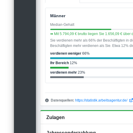
Männer
Median-Gehalt
➡ Mit 5.794,09 € brutto liegen Sie 1.656,09 € übe
Sie verdienen mehr als 66% der Beschäftigten in 
Beschäftigten mehr verdienen als Sie. Etwa 12% die
verdienen weniger
66%
Ihr Bereich
12%
verdienen mehr
23%
Datenquellen:
https://statistik.arbeitsagentur.de/
Zulagen
Jahressonderzahlung