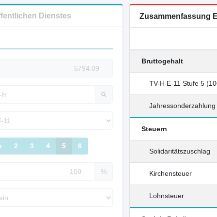
ffentlichen Dienstes
Zusammenfassung E
Bruttogehalt
TV-H E-11 Stufe 5 (1
Jahressonderzahlung
Steuern
b
2
3
4
5
6
Solidaritätszuschlag
%
Kirchensteuer
Lohnsteuer