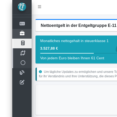
Nettoentgelt in der Entgeltgruppe E-11
Monatliches nettogehalt in steuerklasse 1
3.527,88 €
Von jedem Euro bleiben Ihnen 61 Cent
Um tägliche Updates zu ermöglichen und unsere Too
für Ihr Verständnis und Ihre Unterstützung, die dieses 