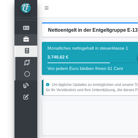
Nettoentgelt in der Entgeltgruppe E-13
Monatliches nettogehalt in steuerklasse 1
3.740,62 €
Von jedem Euro bleiben Ihnen 61 Cent
Um tägliche Updates zu ermöglichen und unsere Too
für Ihr Verständnis und Ihre Unterstützung, die dieses 