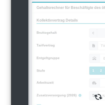
Gehaltsrechner für Beschäftigte des ö
Kollektivvertrag Details
Bruttogehalt
€
Tarifvertrag
Entgeltgruppe
Stufe
1
2
Arbeitszeit
Zusatzversorgung (2026)