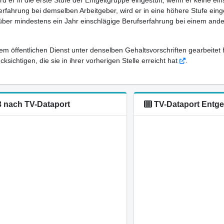
ird er in die erste Stufe der Entgeltgruppe eingestuft, wenn er keine e
rfahrung bei demselben Arbeitgeber, wird er in eine höhere Stufe eing
 über mindestens ein Jahr einschlägige Berufserfahrung bei einem ande
em öffentlichen Dienst unter denselben Gehaltsvorschriften gearbeitet 
sichtigen, die sie in ihrer vorherigen Stelle erreicht hat
.
13 nach TV-Dataport
TV-Dataport Entgel