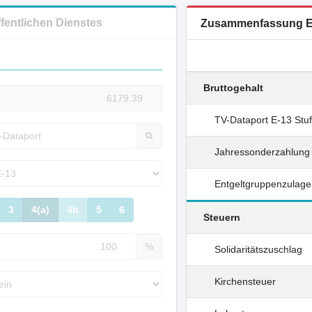
ffentlichen Dienstes
Zusammenfassung E
Bruttogehalt
TV-Dataport E-13 Stu
Jahressonderzahlung
Entgeltgruppenzulage
3
4(a)
4b
5
6
Steuern
%
Solidaritätszuschlag
Kirchensteuer