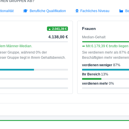
SCHEN GRUPPEN AB?
tionalität
Berufliche Qualifikation
Fachliches Niveau
Be
Frauen
▲ 2.041,39 €
4.138,00 €
Median-Gehalt
r dem Männer-Median.
➡ Mit 6.179,39 € brutto lieg
dieser Gruppe, während 0% der
Sie verdienen mehr als 87% d
ser Gruppe liegt in Ihrem Gehaltsbereich.
Beschäftigten mehr verdienen 
verdienen weniger
87%
Ihr Bereich
13%
verdienen mehr
0%