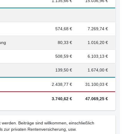
1.135,66 €
15.036,96 €
574,68 €
7.269,74 €
rung
80,33 €
1.016,20 €
508,59 €
6.103,13 €
139,50 €
1.674,00 €
2.438,77 €
31.100,03 €
3.740,62 €
47.069,25 €
 werden. Beiträge sind willkommen, einschließlich
s zur privaten Rentenversicherung, usw.