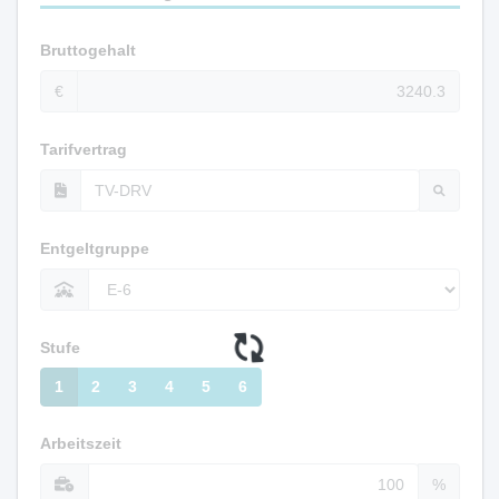
Bruttogehalt
€
Tarifvertrag
Entgeltgruppe
Stufe
1
2
3
4
5
6
Arbeitszeit
%