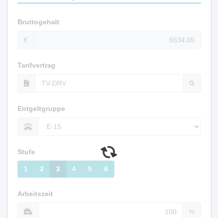
Bruttogehalt
€
Tarifvertrag
Entgeltgruppe
Stufe
1
2
3
4
5
6
Arbeitszeit
%