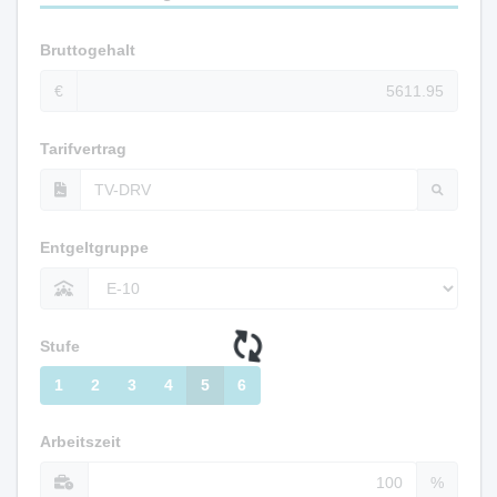
Bruttogehalt
€
Tarifvertrag
Entgeltgruppe
Stufe
1
2
3
4
5
6
Arbeitszeit
%