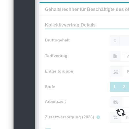
Gehaltsrechner für Beschäftigte des ö
Kollektivvertrag Details
Bruttogehalt
€
Tarifvertrag
Entgeltgruppe
Stufe
1
2
Arbeitszeit
Zusatzversorgung (2026)