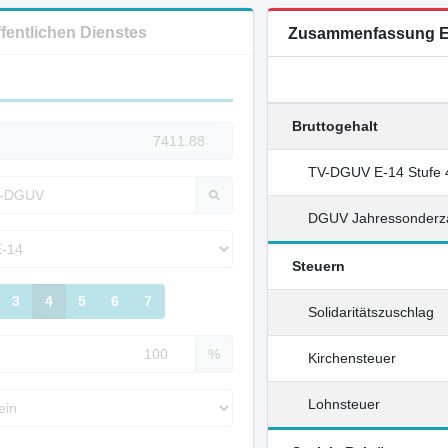
ffentlichen Dienstes
Zusammenfassung E
Bruttogehalt
TV-DGUV E-14 Stufe 
DGUV Jahressonderz
Steuern
3
4
5
6
7
Solidaritätszuschlag
%
Kirchensteuer
Lohnsteuer