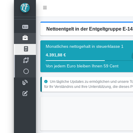
Nettoentgelt in der Entgeltgruppe E-1
Monatliches nettogehalt in steuerklasse 1
4.391,88 €
Von jedem Euro bleiben Ihnen 59 Cent
Um tägliche Updates zu ermöglichen und unsere Too
für Ihr Verständnis und Ihre Unterstützung, die dieses 