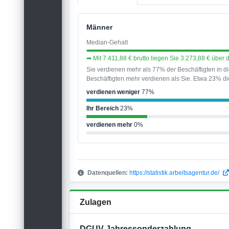
Männer
Median-Gehalt
➡ Mit 7.411,88 € brutto liegen Sie 3.273,88 € übe
Sie verdienen mehr als 77% der Beschäftigten in 
Beschäftigten mehr verdienen als Sie. Etwa 23% die
verdienen weniger
77%
Ihr Bereich
23%
verdienen mehr
0%
Datenquellen:
https://statistik.arbeitsagentur.de/
Zulagen
DGUV Jahressonderzahlung