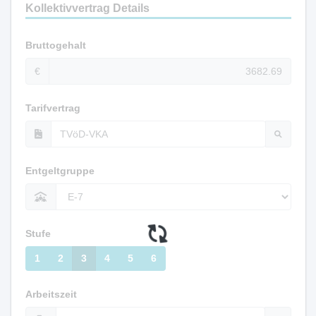
Kollektivvertrag Details
Bruttogehalt
€
Tarifvertrag
Entgeltgruppe
Stufe
1
2
3
4
5
6
Arbeitszeit