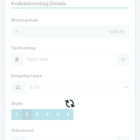
Kollektivvertrag Details
Bruttogehalt
€
Tarifvertrag
Entgeltgruppe
Stufe
1
2
3
4
5
6
Arbeitszeit