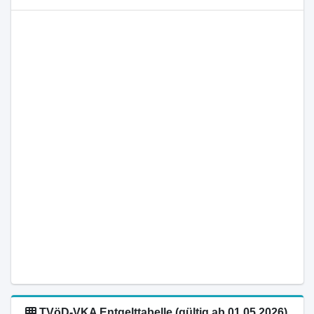
TVöD-VKA Entgelttabelle (gültig ab 01.05.2026)