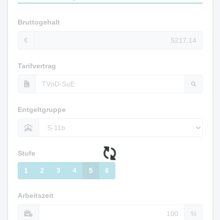
Bruttogehalt
€
Tarifvertrag
Entgeltgruppe
Stufe
1
2
3
4
5
6
Arbeitszeit
%