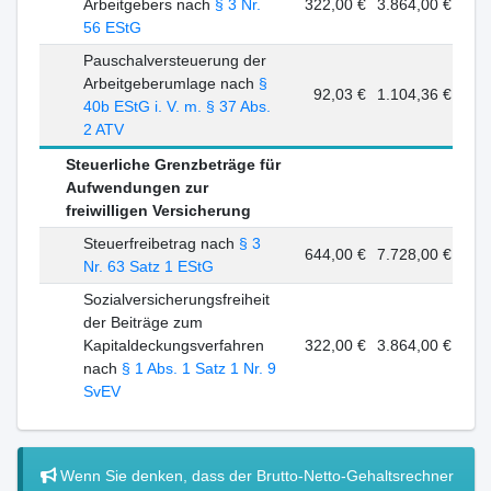
Arbeitgebers nach
§ 3 Nr.
322,00 €
3.864,00 €
56 EStG
Pauschalversteuerung der
Arbeitgeberumlage nach
§
92,03 €
1.104,36 €
40b EStG i. V. m. § 37 Abs.
2 ATV
Steuerliche Grenzbeträge für
Aufwendungen zur
freiwilligen Versicherung
Steuerfreibetrag nach
§ 3
644,00 €
7.728,00 €
Nr. 63 Satz 1 EStG
Sozialversicherungsfreiheit
der Beiträge zum
Kapitaldeckungsverfahren
322,00 €
3.864,00 €
nach
§ 1 Abs. 1 Satz 1 Nr. 9
SvEV
Wenn Sie denken, dass der Brutto-Netto-Gehaltsrechner