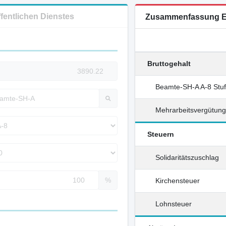
ffentlichen Dienstes
Zusammenfassung E
Bruttogehalt
Beamte-SH-A A-8 Stu
Mehrarbeitsvergütun
Steuern
Solidaritätszuschlag
%
Kirchensteuer
Lohnsteuer