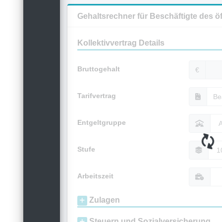
Gehaltsrechner für Beschäftigte des ö
Kollektivvertrag Details
Bruttogehalt
€
Tarifvertrag
Entgeltgruppe
Stufe
Arbeitszeit
Zulagen
Steuern und Sozialversicherung