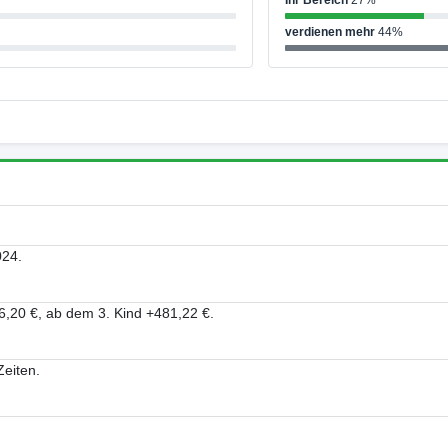
Ihr Bereich
27%
verdienen mehr
44%
024.
6,20 €, ab dem 3. Kind +481,22 €.
Zeiten.