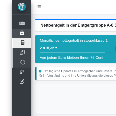
Nettoentgelt in der Entgeltgruppe A-
Monatliches nettogehalt in steuerklasse 1
2.915,35 €
Von jedem Euro bleiben Ihnen 75 Cent
Um tägliche Updates zu ermöglichen und unsere Too
für Ihr Verständnis und Ihre Unterstützung, die dieses 