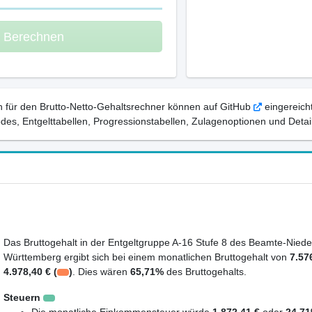
m Berechnen
 für den Brutto-Netto-Gehaltsrechner können auf GitHub
eingereicht
, Entgelttabellen, Progressionstabellen, Zulagenoptionen und Detail
Das Bruttogehalt in der Entgeltgruppe A-16 Stufe 8 des Beamte-Niede
Württemberg ergibt sich bei einem monatlichen Bruttogehalt von
7.57
4.978,40 € (
)
. Dies wären
65,71%
des Bruttogehalts.
Steuern
Die monatliche Einkommensteuer würde
1.872,41 €
oder
24,7