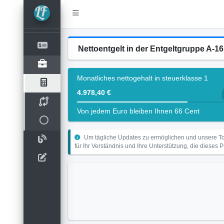
Nettoentgelt in der Entgeltgruppe A-
Monatliches nettogehalt in steuerklasse 1
4.978,40 €
Von jedem Euro bleiben Ihnen 66 Cent
Um tägliche Updates zu ermöglichen und unsere Too
für Ihr Verständnis und Ihre Unterstützung, die dieses 