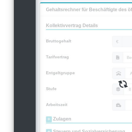
Gehaltsrechner für Beschäftigte des ö
Kollektivvertrag Details
Bruttogehalt
€
Tarifvertrag
Entgeltgruppe
Stufe
Arbeitszeit
Zulagen
Steuern und Sozialversicherung