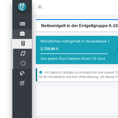
Nettoentgelt in der Entgeltgruppe A-
Monatliches nettogehalt in steuerklasse 1
2.729,86 €
Von jedem Euro bleiben Ihnen 76 Cent
Um tägliche Updates zu ermöglichen und unsere Too
für Ihr Verständnis und Ihre Unterstützung, die dieses 