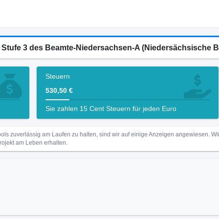
10 Stufe 3 des Beamte-Niedersachsen-A (Niedersächsische
Steuern
530,50 €
Sie zahlen 15 Cent Steuern für jeden Euro
ls zuverlässig am Laufen zu halten, sind wir auf einige Anzeigen angewiesen. 
Projekt am Leben erhalten.