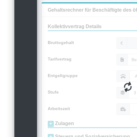
Gehaltsrechner für Beschäftigte des ö
Kollektivvertrag Details
Bruttogehalt
€
Tarifvertrag
Entgeltgruppe
Stufe
Arbeitszeit
Zulagen
Steuern und Sozialversicherung