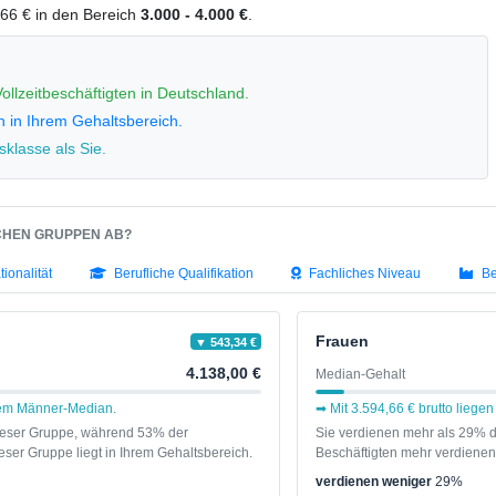
4,66 € in den Bereich
3.000 - 4.000 €
.
ollzeitbeschäftigten in Deutschland.
n in Ihrem Gehaltsbereich.
klasse als Sie.
SCHEN GRUPPEN AB?
tionalität
Berufliche Qualifikation
Fachliches Niveau
Be
Frauen
▼ 543,34 €
4.138,00 €
Median-Gehalt
 dem Männer-Median.
➡ Mit 3.594,66 € brutto liege
dieser Gruppe, während 53% der
Sie verdienen mehr als 29% d
ser Gruppe liegt in Ihrem Gehaltsbereich.
Beschäftigten mehr verdienen 
verdienen weniger
29%