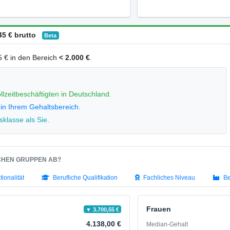
5 € brutto
Beta
45 € in den Bereich
< 2.000 €
.
llzeitbeschäftigten in Deutschland.
 in Ihrem Gehaltsbereich.
klasse als Sie.
SCHEN GRUPPEN AB?
tionalität
Berufliche Qualifikation
Fachliches Niveau
Be
Frauen
▼ 3.700,55 €
4.138,00 €
Median-Gehalt