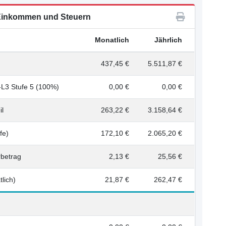
inkommen und Steuern
Monatlich
Jährlich
437,45 €
5.511,87 €
3 Stufe 5 (100%)
0,00 €
0,00 €
il
263,22 €
3.158,64 €
fe)
172,10 €
2.065,20 €
rbetrag
2,13 €
25,56 €
lich)
21,87 €
262,47 €