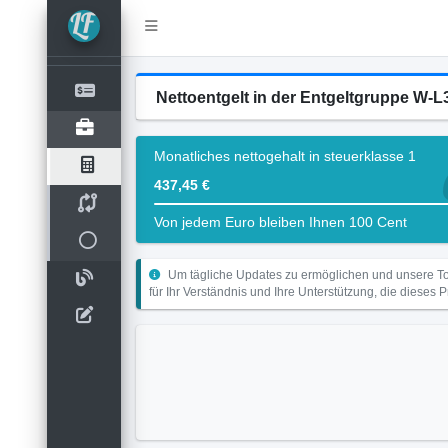
Nettoentgelt in der Entgeltgruppe W
Monatliches nettogehalt in steuerklasse 1
437,45 €
Von jedem Euro bleiben Ihnen 100 Cent
Um tägliche Updates zu ermöglichen und unsere Too
für Ihr Verständnis und Ihre Unterstützung, die dieses 