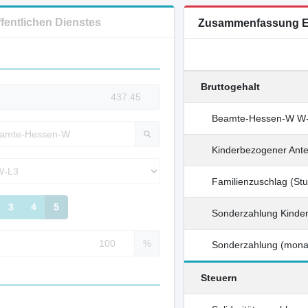
ffentlichen Dienstes
Zusammenfassung E
Bruttogehalt
Beamte-Hessen-W W-L
Kinderbezogener Ante
Familienzuschlag (Stu
3
4
5
Sonderzahlung Kinde
%
Sonderzahlung (monat
Steuern