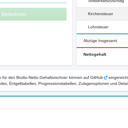
Solidaritätszuschlag
m Berechnen
Kirchensteuer
Lohnsteuer
Abzüge Insgesamt
Nettogehalt
 für den Brutto-Netto-Gehaltsrechner können auf GitHub
eingereicht
, Entgelttabellen, Progressionstabellen, Zulagenoptionen und Detail