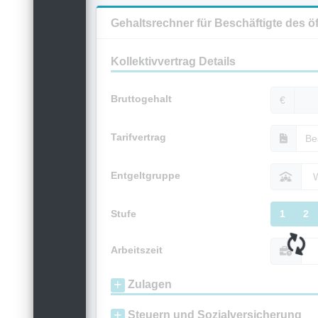
Gehaltsrechner für Beschäftigte des ö
Kollektivvertrag Details
Bruttogehalt
€
Tarifvertrag
Entgeltgruppe
Stufe
1
2
Arbeitszeit
Zulagen
Steuern und Sozialversicherung