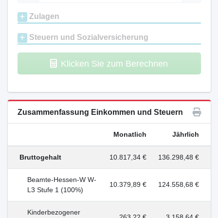
Zulagen
Steuern und Sozialversicherung
Klicken Sie zum Berechnen
Zusammenfassung Einkommen und Steuern
Monatlich
Jährlich
Bruttogehalt
10.817,34 €
136.298,48 €
Beamte-Hessen-W W-
10.379,89 €
124.558,68 €
L3 Stufe 1 (100%)
Kinderbezogener
263,22 €
3.158,64 €