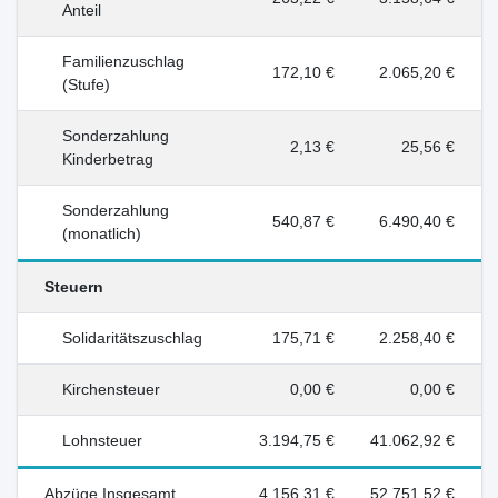
Anteil
Familienzuschlag
172,10 €
2.065,20 €
(Stufe)
Sonderzahlung
2,13 €
25,56 €
Kinderbetrag
Sonderzahlung
540,87 €
6.490,40 €
(monatlich)
Steuern
Solidaritätszuschlag
175,71 €
2.258,40 €
Kirchensteuer
0,00 €
0,00 €
Lohnsteuer
3.194,75 €
41.062,92 €
Abzüge Insgesamt
4.156,31 €
52.751,52 €