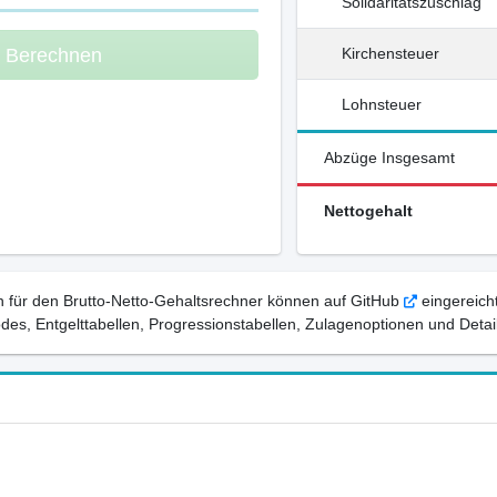
Solidaritätszuschlag
m Berechnen
Kirchensteuer
Lohnsteuer
Abzüge Insgesamt
Nettogehalt
 für den Brutto-Netto-Gehaltsrechner können auf GitHub
eingereicht
, Entgelttabellen, Progressionstabellen, Zulagenoptionen und Detail