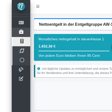
Nettoentgelt in der Entgeltgruppe A
Monatliches nettogehalt in steuerklasse 1
1.652,36 €
Von jedem Euro bleiben Ihnen 85 Cent
Um tägliche Updates zu ermöglichen und unsere Too
für Ihr Verständnis und Ihre Unterstützung, die dieses 