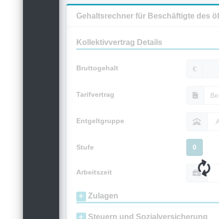
Gehaltsrechner für Beschäftigte des ö
Kollektivvertrag Details
Bruttogehalt
€
Tarifvertrag
Entgeltgruppe
Stufe
0
Arbeitszeit
Zulagen
Steuern und Sozialversicherung