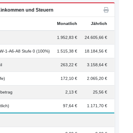
inkommen und Steuern
Monatlich
Jährlich
1.952,83 €
24.605,66 €
-1-A6-A8 Stufe 0 (100%)
1.515,38 €
18.184,56 €
il
263,22 €
3.158,64 €
fe)
172,10 €
2.065,20 €
rbetrag
2,13 €
25,56 €
lich)
97,64 €
1.171,70 €