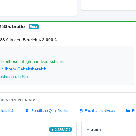
,83 € brutto
Beta
2,83 € in den Bereich
< 2.000 €
.
llzeitbeschäftigten in Deutschland.
 in Ihrem Gehaltsbereich.
klasse als Sie.
SCHEN GRUPPEN AB?
tionalität
Berufliche Qualifikation
Fachliches Niveau
Be
Frauen
▼ 2.185,17 €