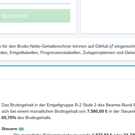
m Berechnen
 für den Brutto-Netto-Gehaltsrechner können auf GitHub
eingereicht
, Entgelttabellen, Progressionstabellen, Zulagenoptionen und Detail
Das Bruttogehalt in der Entgeltgruppe R-2 Stufe 2 des Beamte-Bund-R
sich bei einem monatlichen Bruttogehalt von
7.580,00 €
in der Steuer
65,70%
des Bruttogehalts.
Steuern
Die monatliche Einkommensteuer würde
1.873,83 €
oder
24,7