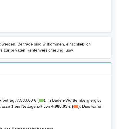
 werden. Beiträge sind willkommen, einschließlich
s zur privaten Rentenversicherung, usw.
 beträgt 7.580,00 € (
). In Baden-Württemberg ergibt
klasse 1 ein Nettogehalt von
4.980,05 € (
)
. Dies wären
2%
des Bruttogehalts betragen.