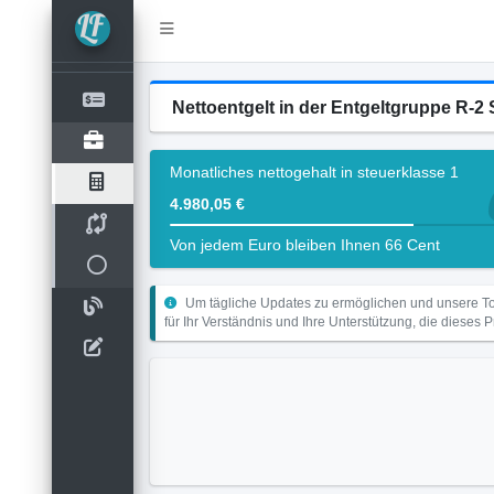
Nettoentgelt in der Entgeltgruppe R
Monatliches nettogehalt in steuerklasse 1
4.980,05 €
Von jedem Euro bleiben Ihnen 66 Cent
Um tägliche Updates zu ermöglichen und unsere Too
für Ihr Verständnis und Ihre Unterstützung, die dieses 