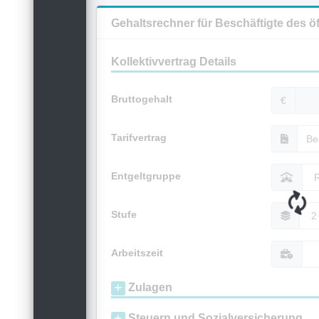
Gehaltsrechner für Beschäftigte des ö
Kollektivvertrag Details
Bruttogehalt
€
Tarifvertrag
Entgeltgruppe
Stufe
Arbeitszeit
Zulagen
Steuern und Sozialversicherung