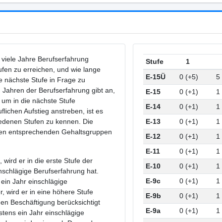
e viele Jahre Berufserfahrung
Stufe
1
ufen zu erreichen, und wie lange
E-15Ü
0 (+5)
5
e nächste Stufe in Frage zu
Jahren der Berufserfahrung gibt an,
E-15
0 (+1)
1
, um in die nächste Stufe
E-14
0 (+1)
1
flichen Aufstieg anstreben, ist es
chiedenen Stufen zu kennen. Die
E-13
0 (+1)
1
t den entsprechenden Gehaltsgruppen
E-12
0 (+1)
1
E-11
0 (+1)
1
 wird er in die erste Stufe der
E-10
0 (+1)
1
nschlägige Berufserfahrung hat.
E-9c
0 (+1)
1
ein Jahr einschlägige
, wird er in eine höhere Stufe
E-9b
0 (+1)
1
gen Beschäftigung berücksichtigt
E-9a
0 (+1)
1
stens ein Jahr einschlägige