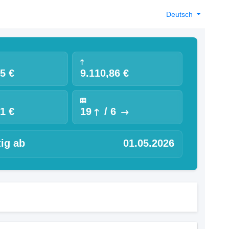
Deutsch
5 €
9.110,86 €
1 €
19
/
6
ig ab
01.05.2026