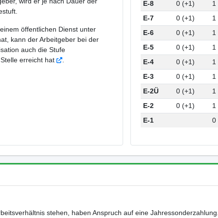
eber, wird er je nach Dauer der
E-8
0 (+1)
1
stuft.
E-7
0 (+1)
1
einem öffentlichen Dienst unter
E-6
0 (+1)
1
at, kann der Arbeitgeber bei der
E-5
0 (+1)
1
sation auch die Stufe
 Stelle erreicht hat
.
E-4
0 (+1)
1
E-3
0 (+1)
1
E-2Ü
0 (+1)
1
E-2
0 (+1)
1
E-1
0
beitsverhältnis stehen, haben Anspruch auf eine Jahressonderzahlung