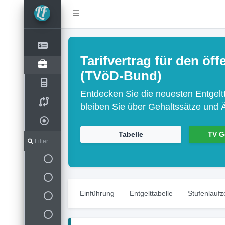
Tarifvertrag für den öf
(TVöD-Bund)
Entdecken Sie die neuesten Entgeltt
bleiben Sie über Gehaltssätze und 
Tabelle
TV G
Einführung
Entgelttabelle
Stufenlaufze