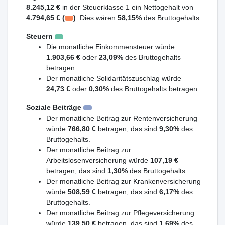
8.245,12 €
in der Steuerklasse 1 ein Nettogehalt von
4.794,65 € (
)
. Dies wären
58,15%
des Bruttogehalts.
Steuern
Die monatliche Einkommensteuer würde
1.903,66 €
oder
23,09%
des Bruttogehalts
betragen.
Der monatliche Solidaritätszuschlag würde
24,73 €
oder
0,30%
des Bruttogehalts betragen.
Soziale Beiträge
Der monatliche Beitrag zur Rentenversicherung
würde
766,80 €
betragen, das sind
9,30%
des
Bruttogehalts.
Der monatliche Beitrag zur
Arbeitslosenversicherung würde
107,19 €
betragen, das sind
1,30%
des Bruttogehalts.
Der monatliche Beitrag zur Krankenversicherung
würde
508,59 €
betragen, das sind
6,17%
des
Bruttogehalts.
Der monatliche Beitrag zur Pflegeversicherung
würde
139,50 €
betragen, das sind
1,69%
des