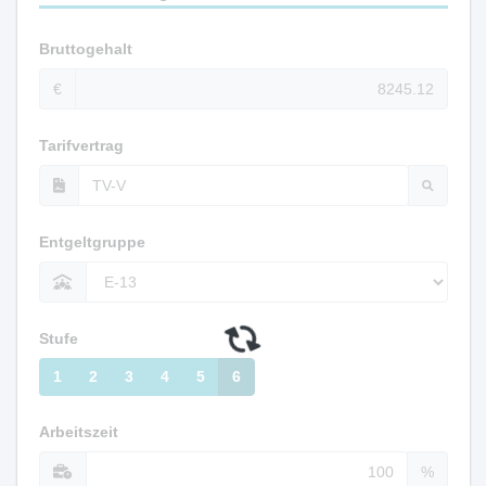
Bruttogehalt
€
Tarifvertrag
Entgeltgruppe
Stufe
1
2
3
4
5
6
Arbeitszeit
%