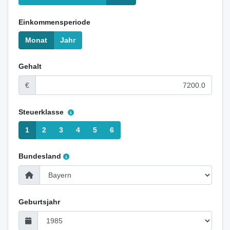
Einkommensperiode
Monat
Jahr
Gehalt
€
Steuerklasse
1
2
3
4
5
6
Bundesland
Geburtsjahr