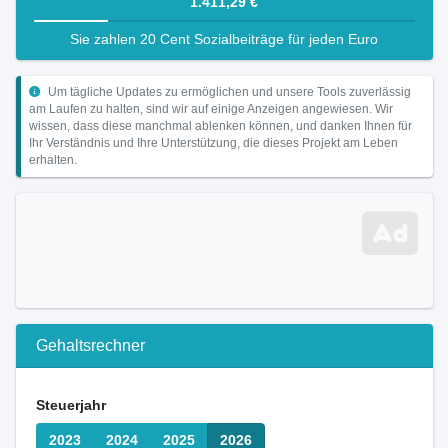
1.411,29 €
Sie zahlen 20 Cent Sozialbeiträge für jeden Euro
Um tägliche Updates zu ermöglichen und unsere Tools zuverlässig
am Laufen zu halten, sind wir auf einige Anzeigen angewiesen. Wir
wissen, dass diese manchmal ablenken können, und danken Ihnen für
Ihr Verständnis und Ihre Unterstützung, die dieses Projekt am Leben
erhalten.
Gehaltsrechner
Steuerjahr
2023
2024
2025
2026