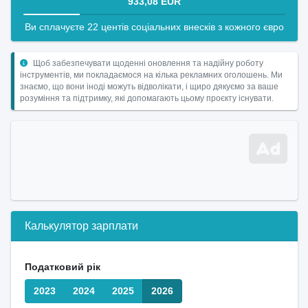
933,08 EUR
Ви сплачуєте 22 центів соціальних внесків з кожного євро
Щоб забезпечувати щоденні оновлення та надійну роботу
інструментів, ми покладаємося на кілька рекламних оголошень. Ми
знаємо, що вони іноді можуть відволікати, і щиро дякуємо за ваше
розуміння та підтримку, які допомагають цьому проєкту існувати.
Калькулятор зарплати
Податковий рік
2023
2024
2025
2026