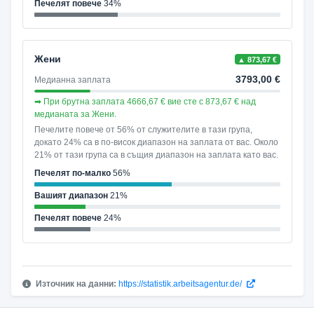
Печелят повече
34%
Жени
▲ 873,67 €
3793,00 €
Медианна заплата
➡ При брутна заплата 4666,67 € вие сте с 873,67 € над
медианата за Жени.
Печелите повече от 56% от служителите в тази група,
докато 24% са в по-висок диапазон на заплата от вас. Около
21% от тази група са в същия диапазон на заплата като вас.
Печелят по-малко
56%
Вашият диапазон
21%
Печелят повече
24%
Източник на данни:
https://statistik.arbeitsagentur.de/