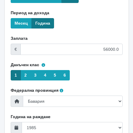
Период на дохода
Месец
Година
Заплата
€
Данъчен клас
1
2
3
4
5
6
Федерална провинция
Година на раждане