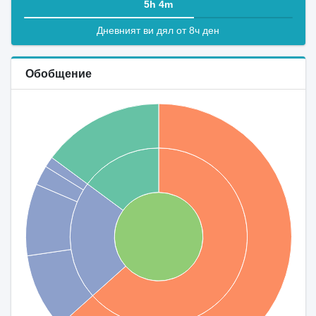
5h 4m
Дневният ви дял от 8ч ден
Обобщение