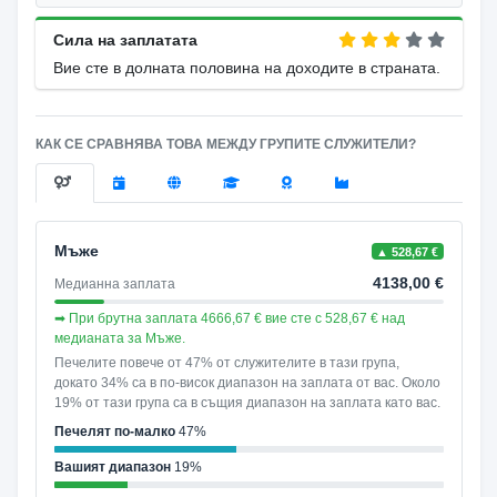
Сила на заплатата
Вие сте в долната половина на доходите в страната.
КАК СЕ СРАВНЯВА ТОВА МЕЖДУ ГРУПИТЕ СЛУЖИТЕЛИ?
Мъже
▲ 528,67 €
4138,00 €
Медианна заплата
➡ При брутна заплата 4666,67 € вие сте с 528,67 € над
медианата за Мъже.
Печелите повече от 47% от служителите в тази група,
докато 34% са в по-висок диапазон на заплата от вас. Около
19% от тази група са в същия диапазон на заплата като вас.
Печелят по-малко
47%
Вашият диапазон
19%