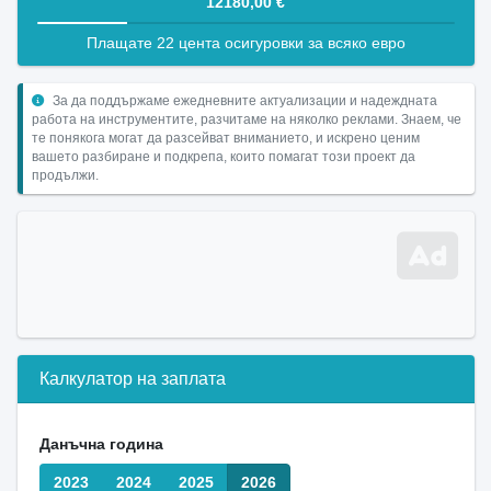
12180,00 €
Плащате 22 цента осигуровки за всяко евро
За да поддържаме ежедневните актуализации и надеждната
работа на инструментите, разчитаме на няколко реклами. Знаем, че
те понякога могат да разсейват вниманието, и искрено ценим
вашето разбиране и подкрепа, които помагат този проект да
продължи.
Калкулатор на заплата
Данъчна година
2023
2024
2025
2026