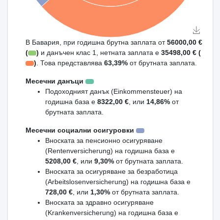
В Бавария, при годишна брутна заплата от
56000,00 €
(
)
и данъчен клас 1, нетната заплата е
35498,00 € (
)
. Това представлява
63,39%
от брутната заплата.
Месечни данъци
Подоходният данък (Einkommensteuer) на
годишна база е
8322,00 €
, или
14,86%
от
брутната заплата.
Месечни социални осигуровки
Вноската за пенсионно осигуряване
(Rentenversicherung) на годишна база е
5208,00 €
, или
9,30%
от брутната заплата.
Вноската за осигуряване за безработица
(Arbeitslosenversicherung) на годишна база е
728,00 €
, или
1,30%
от брутната заплата.
Вноската за здравно осигуряване
(Krankenversicherung) на годишна база е