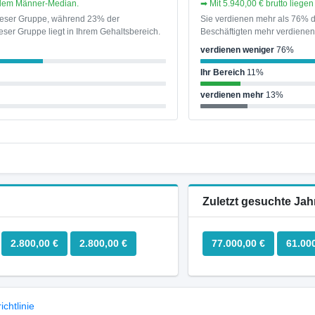
r dem Männer-Median.
➡ Mit 5.940,00 € brutto lieg
dieser Gruppe, während 23% der
Sie verdienen mehr als 76% d
ser Gruppe liegt in Ihrem Gehaltsbereich.
Beschäftigten mehr verdienen 
verdienen weniger
76%
Ihr Bereich
11%
verdienen mehr
13%
Zuletzt gesuchte Jah
2.800,00 €
2.800,00 €
77.000,00 €
61.00
chtlinie