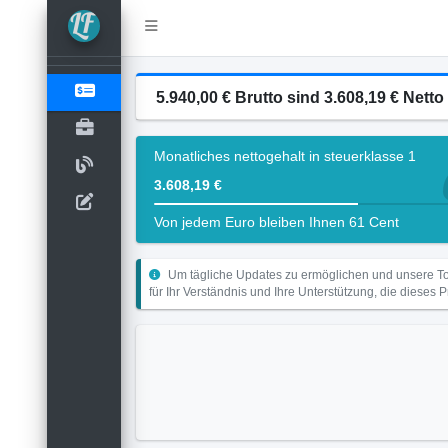
5.940,00 € Brutto sind 3.608,19 € Netto 
Monatliches nettogehalt in steuerklasse 1
3.608,19 €
Von jedem Euro bleiben Ihnen 61 Cent
Um tägliche Updates zu ermöglichen und unsere Too
für Ihr Verständnis und Ihre Unterstützung, die dieses 