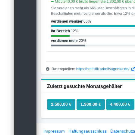
➡ Mit 5.940,00 € brutto liegen Sie 1.802,00 € übe
Sie verdienen mehr als 66% der Beschäftigten in 
Beschäftigten mehr verdienen als Sie. Etwa 12% die
verdienen weniger
66%
Ihr Bereich
12%
verdienen mehr
23%
Datenquellen:
https://statistik.arbeitsagentur.de/
Zuletzt gesuchte Monatsgehälter
2.500,00 €
1.900,00 €
4.400,00 €
Impressum
Haftungsausschluss
Datenschutzri