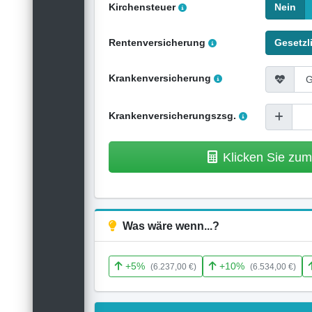
Kirchensteuer
Nein
Rentenversicherung
Gesetzl
Krankenversicherung
Krankenversicherungszsg.
Klicken Sie zu
Was wäre wenn...?
+5%
+10%
(6.237,00 €)
(6.534,00 €)