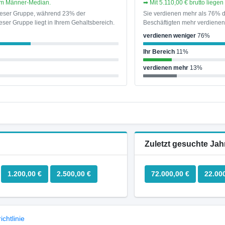
dem Männer-Median.
➡ Mit 5.110,00 € brutto liege
dieser Gruppe, während 23% der
Sie verdienen mehr als 76% d
ser Gruppe liegt in Ihrem Gehaltsbereich.
Beschäftigten mehr verdienen 
verdienen weniger
76%
Ihr Bereich
11%
verdienen mehr
13%
Zuletzt gesuchte Jah
1.200,00 €
2.500,00 €
72.000,00 €
22.00
chtlinie