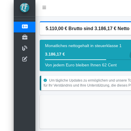
5.110,00 € Brutto sind 3.186,17 € Netto 
Monatliches nettogehalt in steuerklasse 1
3.186,17 €
Von jedem Euro bleiben Ihnen 62 Cent
Um tägliche Updates zu ermöglichen und unsere Too
für Ihr Verständnis und Ihre Unterstützung, die dieses 