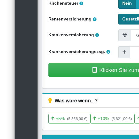
Kirchensteuer
Nein
Rentenversicherung
Gesetzl
Krankenversicherung
Krankenversicherungszsg.
Klicken Sie zu
Was wäre wenn...?
+5%
+10%
(5.366,00 €)
(5.621,00 €)