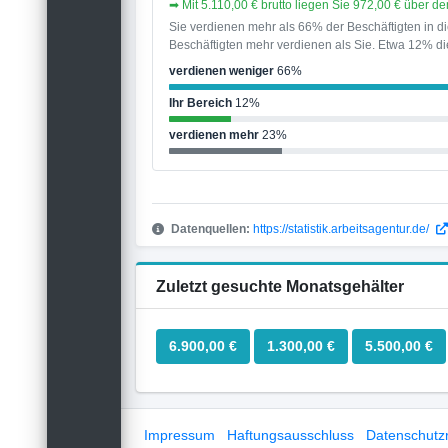
➡ Mit 5.110,00 € brutto liegen Sie 972,00 € über 
Sie verdienen mehr als 66% der Beschäftigten in 
Beschäftigten mehr verdienen als Sie. Etwa 12% die
verdienen weniger
66%
Ihr Bereich
12%
verdienen mehr
23%
Datenquellen:
https://statistik.arbeitsagentur.de/
Zuletzt gesuchte Monatsgehälter
6.900,00 €
1.300,00 €
5.500,00 €
Impressum
Haftungsausschluss
Datenschutzri