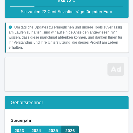
580,72 €
Sie zahlen 22 Cent Sozialbeiträge für jeden Euro
Um tägliche Updates zu ermöglichen und unsere Tools zuverlässig
am Laufen zu halten, sind wir auf einige Anzeigen angewiesen. Wir
wissen, dass diese manchmal ablenken können, und danken Ihnen für
Ihr Verständnis und Ihre Unterstützung, die dieses Projekt am Leben
erhalten.
Gehaltsrechner
Steuerjahr
2023
2024
2025
2026