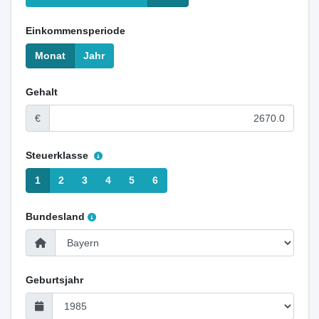
Einkommensperiode
Monat
Jahr
Gehalt
€
Steuerklasse
1
2
3
4
5
6
Bundesland
Geburtsjahr