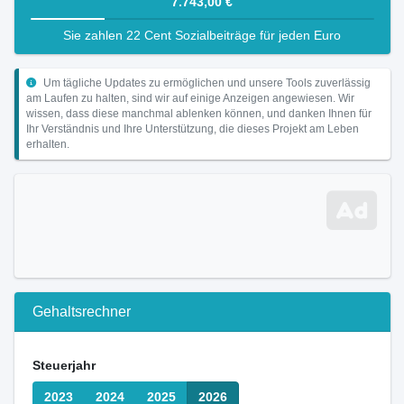
7.743,00 €
Sie zahlen 22 Cent Sozialbeiträge für jeden Euro
Um tägliche Updates zu ermöglichen und unsere Tools zuverlässig
am Laufen zu halten, sind wir auf einige Anzeigen angewiesen. Wir
wissen, dass diese manchmal ablenken können, und danken Ihnen für
Ihr Verständnis und Ihre Unterstützung, die dieses Projekt am Leben
erhalten.
Gehaltsrechner
Steuerjahr
2023
2024
2025
2026