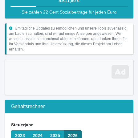
5.611,50 €
Sie zahlen 22 Cent Sozialbeiträge für jeden Euro
Um tägliche Updates zu ermöglichen und unsere Tools zuverlässig
am Laufen zu halten, sind wir auf einige Anzeigen angewiesen. Wir
wissen, dass diese manchmal ablenken können, und danken Ihnen für
Ihr Verständnis und Ihre Unterstützung, die dieses Projekt am Leben
erhalten.
Gehaltsrechner
Steuerjahr
2023
2024
2025
2026