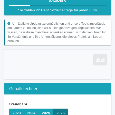
5.420,45 €
Sie zahlen 22 Cent Sozialbeiträge für jeden Euro
Um tägliche Updates zu ermöglichen und unsere Tools zuverlässig
am Laufen zu halten, sind wir auf einige Anzeigen angewiesen. Wir
wissen, dass diese manchmal ablenken können, und danken Ihnen für
Ihr Verständnis und Ihre Unterstützung, die dieses Projekt am Leben
erhalten.
Gehaltsrechner
Steuerjahr
2023
2024
2025
2026