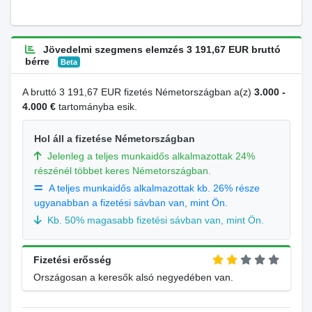
Jövedelmi szegmens elemzés 3 191,67 EUR bruttó
bérre
Beta
A bruttó 3 191,67 EUR fizetés Németországban a(z)
3.000 -
4.000 €
tartományba esik.
Hol áll a fizetése Németországban
Jelenleg a teljes munkaidős alkalmazottak 24%
részénél többet keres Németországban.
A teljes munkaidős alkalmazottak kb. 26% része
ugyanabban a fizetési sávban van, mint Ön.
Kb. 50% magasabb fizetési sávban van, mint Ön.
Fizetési erősség
Országosan a keresők alsó negyedében van.