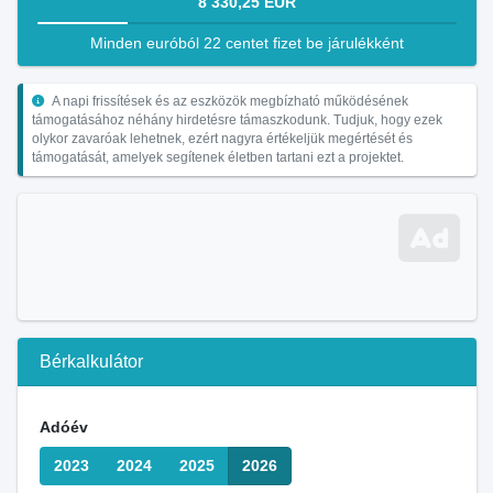
8 330,25 EUR
Minden euróból 22 centet fizet be járulékként
A napi frissítések és az eszközök megbízható működésének
támogatásához néhány hirdetésre támaszkodunk. Tudjuk, hogy ezek
olykor zavaróak lehetnek, ezért nagyra értékeljük megértését és
támogatását, amelyek segítenek életben tartani ezt a projektet.
Bérkalkulátor
Adóév
2023
2024
2025
2026