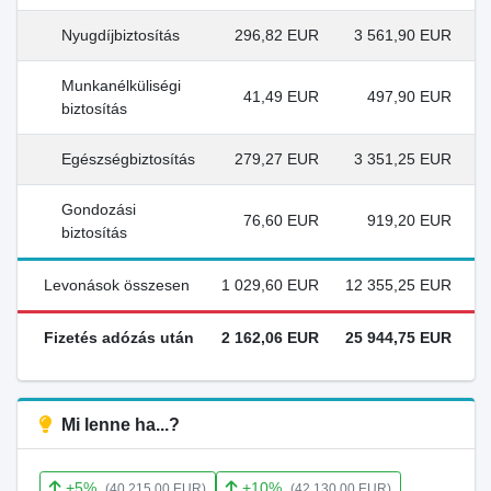
Nyugdíjbiztosítás
296,82 EUR
3 561,90 EUR
Munkanélküliségi
41,49 EUR
497,90 EUR
biztosítás
Egészségbiztosítás
279,27 EUR
3 351,25 EUR
Gondozási
76,60 EUR
919,20 EUR
biztosítás
Levonások összesen
1 029,60 EUR
12 355,25 EUR
Fizetés adózás után
2 162,06 EUR
25 944,75 EUR
Mi lenne ha...?
+5%
+10%
(40 215,00 EUR)
(42 130,00 EUR)