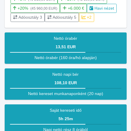
+20%
+6.000 €
Havi nézet
(45 960,00 EUR)
Adóosztály 3
Adóosztály 5
×2
Nettó órabér
13,51 EUR
Nettó órabér (160 óra/hó alapján)
Nettó napi bér
108,10 EUR
Nettó kereset munkanaponként (20 nap)
Saját kereseti idő
5h 25m
Napi nettó rész 8 órából