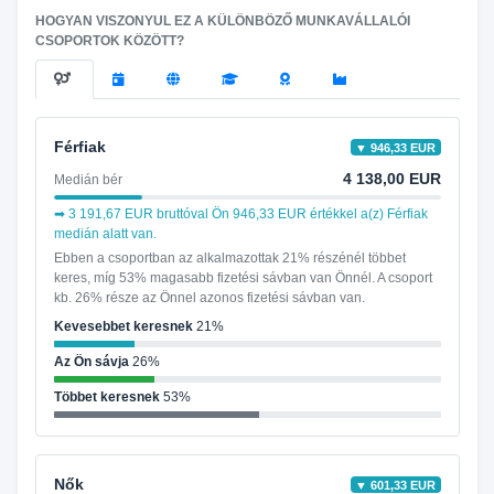
HOGYAN VISZONYUL EZ A KÜLÖNBÖZŐ MUNKAVÁLLALÓI
CSOPORTOK KÖZÖTT?
Férfiak
▼ 946,33 EUR
4 138,00 EUR
Medián bér
➡ 3 191,67 EUR bruttóval Ön 946,33 EUR értékkel a(z) Férfiak
medián alatt van.
Ebben a csoportban az alkalmazottak 21% részénél többet
keres, míg 53% magasabb fizetési sávban van Önnél. A csoport
kb. 26% része az Önnel azonos fizetési sávban van.
Kevesebbet keresnek
21%
Az Ön sávja
26%
Többet keresnek
53%
Nők
▼ 601,33 EUR