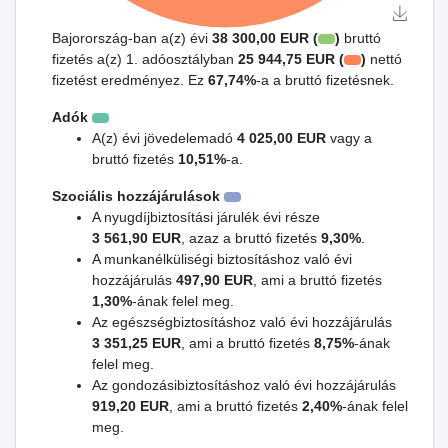
Bajorország-ban a(z) évi
38 300,00 EUR (
)
bruttó
fizetés a(z) 1. adóosztályban
25 944,75 EUR (
)
nettó
fizetést eredményez. Ez
67,74%
-a a bruttó fizetésnek.
Adók
A(z) évi jövedelemadó
4 025,00 EUR
vagy a
bruttó fizetés
10,51%
-a.
Szociális hozzájárulások
A nyugdíjbiztosítási járulék évi része
3 561,90 EUR
, azaz a bruttó fizetés
9,30%
.
A munkanélküliségi biztosításhoz való évi
hozzájárulás
497,90 EUR
, ami a bruttó fizetés
1,30%
-ának felel meg.
Az egészségbiztosításhoz való évi hozzájárulás
3 351,25 EUR
, ami a bruttó fizetés
8,75%
-ának
felel meg.
Az gondozásibiztosításhoz való évi hozzájárulás
919,20 EUR
, ami a bruttó fizetés
2,40%
-ának felel
meg.